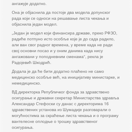
ангажује додатно.
Она је објаснила да постоје два модела допунског
рада који се односи на решавање листа чекања и
објаснила један модел.
„Један је модел који финансира државе, преко РФЗО,
радиће потпуно исто особље које је до сада радило,
али ван свог радног времена, у време када не ради
свој основни посао и у оним данима када нису
ангажовани у поподневним сменама“, рекла је
Радојевић Шкодрић.
Додала је да ће бити додатно плаћено не само
медицинско особље већ, на иницијативу министарке, и
немедицинско.
ВД директорка Републичког фонда за здравствено
осигурање и државни секретар Министарства здравља
Александар Стефоски су данас с директорима 16
здравствених установа из Шумадије разговарали о
могућностима за скраћење листа чекања и о програму
вантелесне оплодње о трошку здравственог
осигурања.