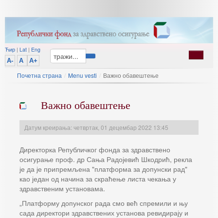
Ћир
|
Lat
|
Eng
A-
A
A+
Почетна страна
/
Menu vesti
/
Важно обавештење
Важно обавештење
Датум креирања: четвртак, 01 децембар 2022 13:45
Директорка Републичког фонда за здравствено
осигурање проф. др Сања Радојевић Шкодрић, рекла
је да је припремљена "платформа за допунски рад"
као један од начина за скраћење листа чекања у
здравственим установама.
„Платформу допунског рада смо већ спремили и њу
сада директори здравствених установа ревидирају и