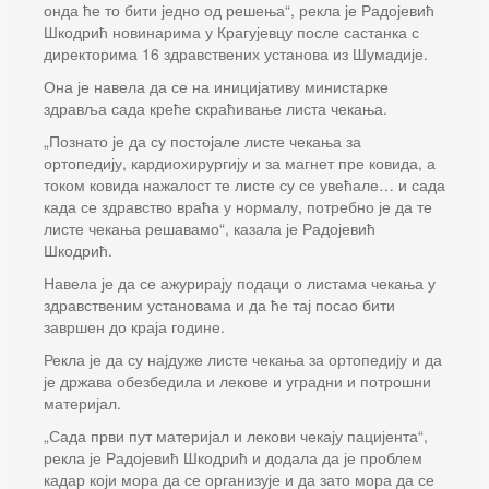
онда ће то бити једно од решења“, рекла је Радојевић
Шкодрић новинарима у Крагујевцу после састанка с
директорима 16 здравствених установа из Шумадије.
Она је навела да се на иницијативу министарке
здравља сада креће скраћивање листа чекања.
„Познато је да су постојале листе чекања за
ортопедију, кардиохирургију и за магнет пре ковида, а
током ковида нажалост те листе су се увећале… и сада
када се здравство враћа у нормалу, потребно је да те
листе чекања решавамо“, казала је Радојевић
Шкодрић.
Навела је да се ажурирају подаци о листама чекања у
здравственим установама и да ће тај посао бити
завршен до краја године.
Рекла је да су најдуже листе чекања за ортопедију и да
је држава обезбедила и лекове и уградни и потрошни
материјал.
„Сада први пут материјал и лекови чекају пацијента“,
рекла је Радојевић Шкодрић и додала да је проблем
кадар који мора да се организује и да зато мора да се