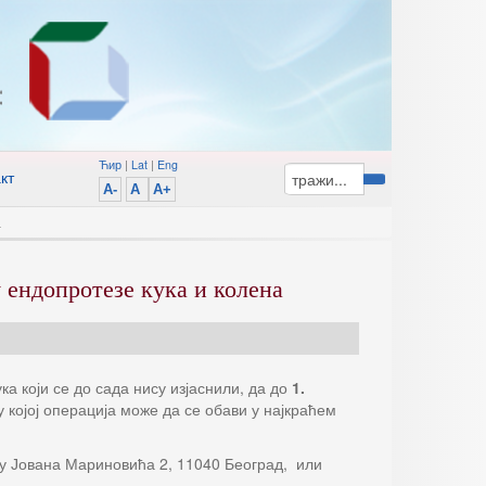
Ћир
|
Lat
|
Eng
кт
A-
A
A+
а
 ендопротезе кука и колена
а који се до сада нису изјаснили, да до
1.
 којој операција може да се обави у најкраћем
су Јована Мариновића 2, 11040 Београд, или