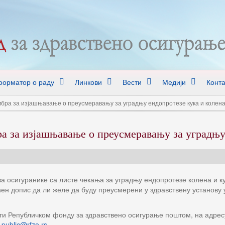
орматор о раду
Линкови
Вести
Медији
Конта
мбра за изјашњавање о преусмеравању за уградњу ендопротезе кука и колен
ра за изјашњавање о преусмеравању за уградњу
 осигуранике са листе чекања за уградњу ендопротезе колена и кук
ен допис да ли желе да буду преусмерени у здравствену установу у
ити Републичком фонду за здравствено осигурање поштом, на адре
у
public@rfzo.rs
.