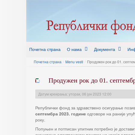
Почетна страна
О нама
Документа
Инф
Почетна страна
/
Menu vesti
/
Продужен рок до 01. септе
Продужен рок до 01. септемб
Датум креирања: уторак, 06 јун 2023 12:00
Републички фонд за здравствено осигурање позива
септембра 2023. године
одговоре на раније упућ
року.
Попуњен и потписан упитник потребно је достав
скенирано електронском поштом на имејл адрес