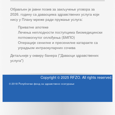
Објављен је јавни позив за закључење уговора за
2026. годину са даваоцима здравствених услуга који
нису у Плану мреже ради пружање услуга:
Приватне апотеке
Лечења неплодности поступцима биомедицински
потпомогнутог оплођења (БМПО)
Операције сенилне и пресенилне катаракте са
уградњом интраокуларних сочива
Детаљније у оквиру банера ("Даваоци здравствених
услуга")
Copyright © 2025 RFZO. All rights reserved.
© 2018 Pепублички фонд за здравствено осигурање
Joomla! 3 Templates