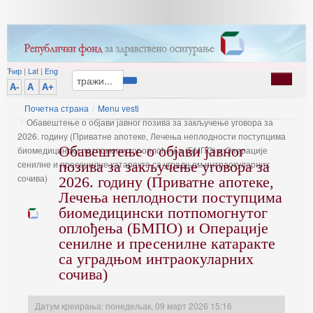
Ћир
|
Lat
|
Eng
A-
A
A+
Почетна страна
/
Menu vesti
/
Обавештење о објави јавног позива за закључење уговора за
2026. годину (Приватне апотеке, Лечења неплодности поступцима
Обавештење о објави јавног
биомедицински потпомогнутог оплођења (БМПО) и Операције
сенилне и пресенилне катаракте са уградњом интраокуларних
позива за закључење уговора за
сочива)
2026. годину (Приватне апотеке,
Лечења неплодности поступцима
биомедицински потпомогнутог
оплођења (БМПО) и Операције
сенилне и пресенилне катаракте
са уградњом интраокуларних
сочива)
Датум креирања: понедељак, 09 март 2026 15:16